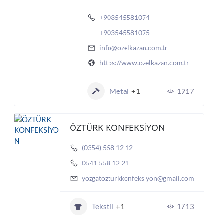
+903545581074
+903545581075
info@ozelkazan.com.tr
https://www.ozelkazan.com.tr
Metal
+1
1917
ÖZTÜRK KONFEKSİYON
(0354) 558 12 12
0541 558 12 21
yozgatozturkkonfeksiyon@gmail.com
Tekstil
+1
1713