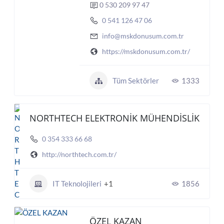
0 530 209 97 47
0 541 126 47 06
info@mskdonusum.com.tr
https://mskdonusum.com.tr/
Tüm Sektörler
1333
NORTHTECH ELEKTRONİK MÜHENDİSLİK
0 354 333 66 68
http://northtech.com.tr/
IT Teknolojileri
+1
1856
ÖZEL KAZAN