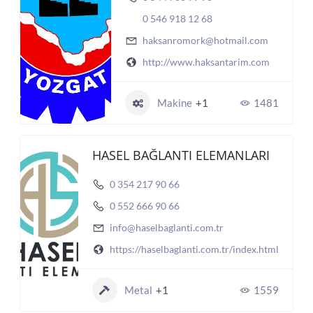
0 546 918 12 68
haksanromork@hotmail.com
http://www.haksantarim.com
Makine
+1
1481
HASEL BAĞLANTI ELEMANLARI
0 354 217 90 66
0 552 666 90 66
info@haselbaglanti.com.tr
https://haselbaglanti.com.tr/index.html
Metal
+1
1559