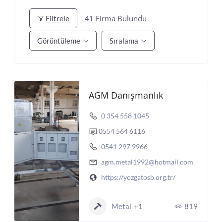
t
o
41
Firma Bulundu
Filtrele
n
Görüntüleme
Sıralama
AGM Danışmanlık
0 354 558 1045
0554 564 6116
0541 297 9966
agm.metal1992@hotmail.com
https://yozgatosb.org.tr/
Metal
+1
819