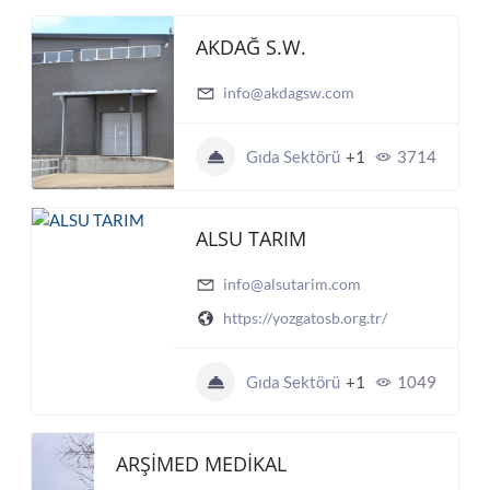
AKDAĞ S.W.
info@akdagsw.com
Gıda Sektörü
+1
3714
ALSU TARIM
info@alsutarim.com
https://yozgatosb.org.tr/
Gıda Sektörü
+1
1049
ARŞİMED MEDİKAL