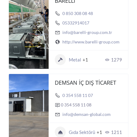
BARELLİ
0 850 308 08 48
05332914017
info@barelli-group.com.tr
http://www.barelli-group.com
Metal
+1
1279
DEMSAN İÇ DIŞ TİCARET
0 354 558 11 07
0 354 558 11 08
info@demsan-global.com
Gıda Sektörü
+1
1211