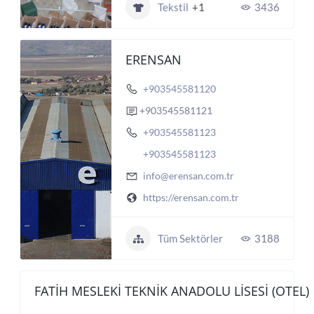
Tekstil
+1
3436
ERENSAN
+903545581120
+903545581121
+903545581123
+903545581123
info@erensan.com.tr
https://erensan.com.tr
Tüm Sektörler
3188
FATİH MESLEKİ TEKNİK ANADOLU LİSESİ (OTEL)