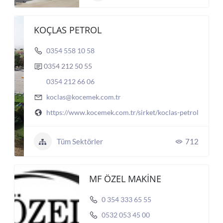
KOÇLAS PETROL
0354 558 10 58
0354 212 50 55
0354 212 66 06
koclas@kocemek.com.tr
https://www.kocemek.com.tr/sirket/koclas-petrol
Tüm Sektörler
712
MF ÖZEL MAKİNE
0 354 333 65 55
0532 053 45 00