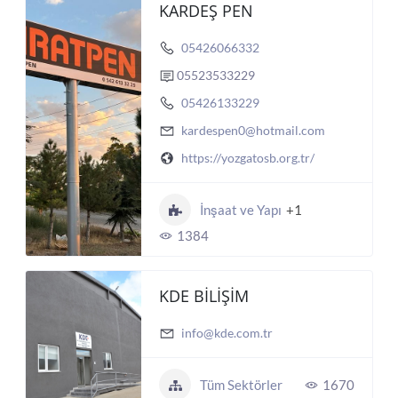
KARDEŞ PEN
05426066332
05523533229
05426133229
kardespen0@hotmail.com
https://yozgatosb.org.tr/
İnşaat ve Yapı
+1
1384
KDE BİLİŞİM
info@kde.com.tr
Tüm Sektörler
1670