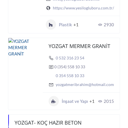
https://www.yesilogluboru.com.tr/
Plastik
+1
2930
YOZGAT MERMER GRANİT
0 532 316 23 54
0 (354) 558 10 33
0 354 558 10 33
yozgatmeribrahim@hotmail.com
İnşaat ve Yapı
+1
2015
YOZGAT- KOÇ HAZIR BETON