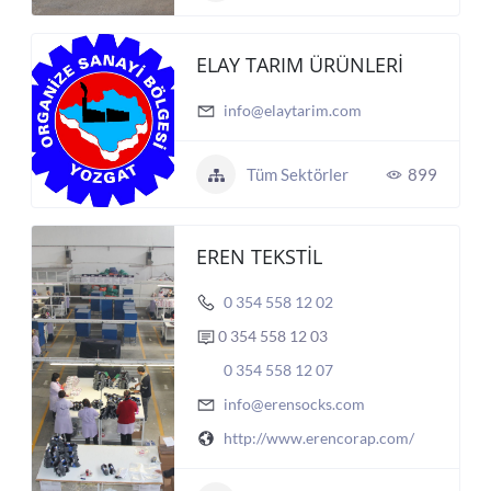
ELAY TARIM ÜRÜNLERİ
info@elaytarim.com
Tüm Sektörler
899
EREN TEKSTİL
0 354 558 12 02
0 354 558 12 03
0 354 558 12 07
info@erensocks.com
http://www.erencorap.com/