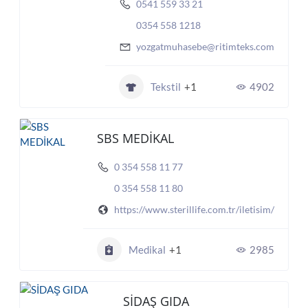
0541 559 33 21
0354 558 1218
yozgatmuhasebe@ritimteks.com
Tekstil
+1
4902
SBS MEDİKAL
0 354 558 11 77
0 354 558 11 80
https://www.sterillife.com.tr/iletisim/
Medikal
+1
2985
SİDAŞ GIDA