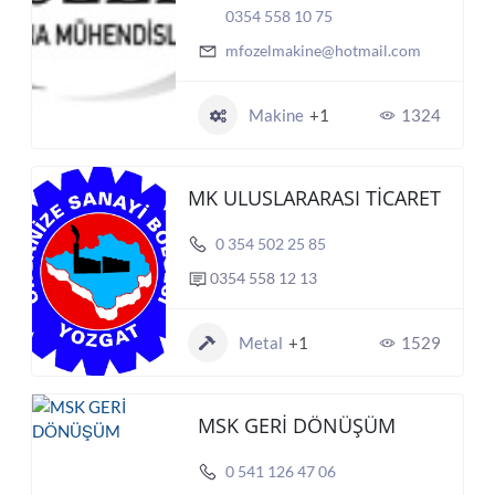
0354 558 10 75
mfozelmakine@hotmail.com
Makine
+1
1324
MK ULUSLARARASI TİCARET
0 354 502 25 85
0354 558 12 13
Metal
+1
1529
MSK GERİ DÖNÜŞÜM
0 541 126 47 06