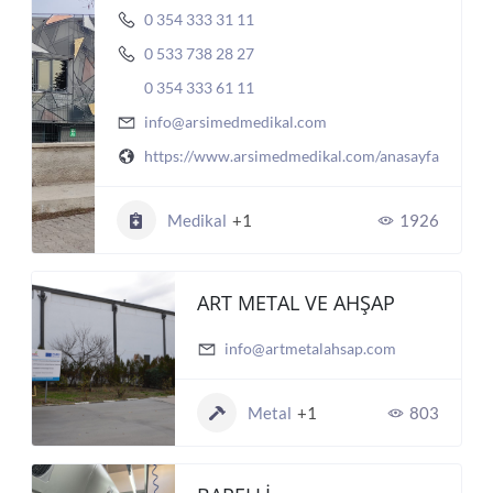
0 354 333 31 11
0 533 738 28 27
0 354 333 61 11
info@arsimedmedikal.com
https://www.arsimedmedikal.com/anasayfa
Medikal
+1
1926
ART METAL VE AHŞAP
info@artmetalahsap.com
Metal
+1
803