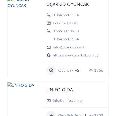
UÇARKID OYUNCAK
0 354 558 11 54
0 212 520 90 70
0 555 807 35 50
0 354 558 11 84
info@ucarkid.com.tr
https://www.ucarkid.com.tr/
Oyuncak
+2
1966
UNIFO GIDA
info@unifo.com.tr
Gıda Sektörü
+1
3502