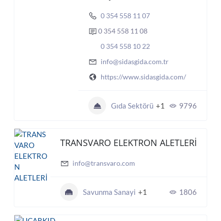
0 354 558 11 07
0 354 558 11 08
0 354 558 10 22
info@sidasgida.com.tr
https://www.sidasgida.com/
Gıda Sektörü
+1
9796
TRANSVARO ELEKTRON ALETLERİ
info@transvaro.com
Savunma Sanayi
+1
1806