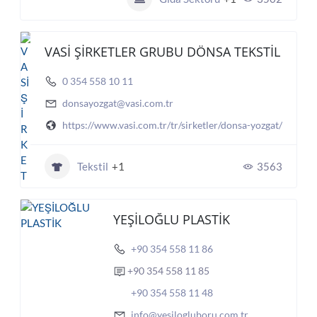
VASİ ŞİRKETLER GRUBU DÖNSA TEKSTİL
0 354 558 10 11
donsayozgat@vasi.com.tr
https://www.vasi.com.tr/tr/sirketler/donsa-yozgat/
Tekstil
+1
3563
YEŞİLOĞLU PLASTİK
+90 354 558 11 86
+90 354 558 11 85
+90 354 558 11 48
info@yesilogluboru.com.tr