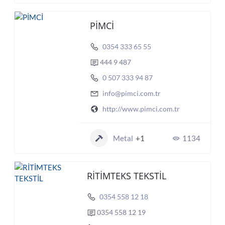
PİMCİ
0354 333 65 55
444 9 487
0 507 333 94 87
info@pimci.com.tr
http://www.pimci.com.tr
Metal
+1
1134
RİTİMTEKS TEKSTİL
0354 558 12 18
0354 558 12 19