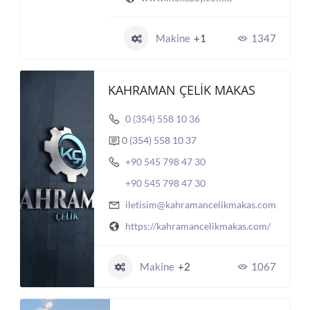
Makine
+1
1347
KAHRAMAN ÇELİK MAKAS
0 (354) 558 10 36
0 (354) 558 10 37
+90 545 798 47 30
+90 545 798 47 30
iletisim@kahramancelikmakas.com
https://kahramancelikmakas.com/
Makine
+2
1067