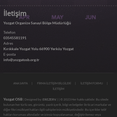
İletişim
Yozgat Organize Sanayi Bölge Müdürlüğü
Telefon
03545581191
Adres
Kırıkkale Yozgat Yolu 66900 Yerköy Yozgat
E-posta
info@yozgatosb.org.tr
ANA SAYFA
FİRMA İLETİŞİM BİLGİLERİ
İLETİŞİM FORMU
İLETİŞİM
Yozgat OSB
| Designed by:
EREZERV.
|
| © 2023 Her hakkı saklıdır. Bu sitede
bulunan her türlü ses, görüntü, yazılı içerik, bilgi ve belgeler ile ticari markalar ve
diğer fikri mülkiyet hakları ilgili sahiplerinin mülkiyetindedir. Bu içerikler telif
hakları koruması altındadır ve izinsiz kopyalanamaz, değiştirilemez veya