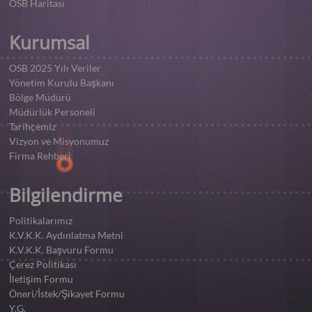
OSB Haritası
Kurumsal
OSB 2025 Yılı Veriler
Yönetim Kurulu Başkanı
Bölge Müdürü
Müdürlük Personeli
Tarihçemiz
Vizyon ve Misyonumuz
Firma Rehberi
Bilgilendirme
Politikalarımız
K.V.K.K. Aydınlatma Metni
K.V.K.K. Başvuru Formu
Çerez Politikası
İletişim Formu
Öneri/İstek/Şikayet Formu
Y.G.