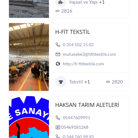
İnşaat ve Yapı
+1
2826
H-FİT TEKSTİL
0 354 502 15 02
muhasebe3@hfittextile.com
http://h-fittextile.com
Tekstil
+1
2820
HAKSAN TARIM ALETLERİ
05447609993
05469181268
0 544 760 99 93