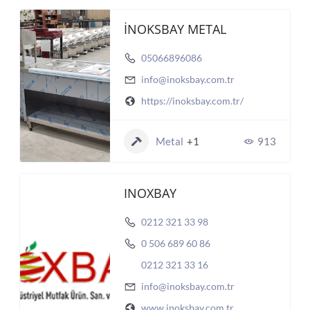
İNOKSBAY METAL
05066896086
info@inoksbay.com.tr
https://inoksbay.com.tr/
Metal
+1
913
INOXBAY
0212 321 33 98
0 506 689 60 86
0212 321 33 16
info@inoksbay.com.tr
www.inoksbay.com.tr