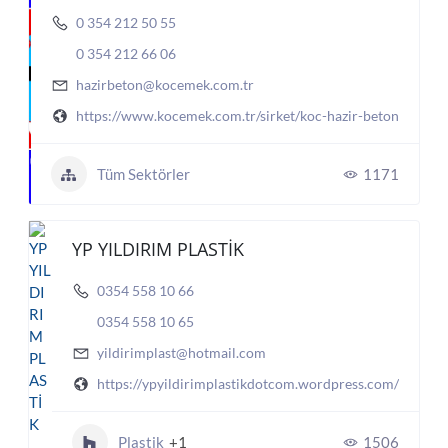
0 354 212 50 55
0 354 212 66 06
hazirbeton@kocemek.com.tr
https://www.kocemek.com.tr/sirket/koc-hazir-beton
Tüm Sektörler
1171
YP YILDIRIM PLASTİK
0354 558 10 66
0354 558 10 65
yildirimplast@hotmail.com
https://ypyildirimplastikdotcom.wordpress.com/
Plastik
+1
1506