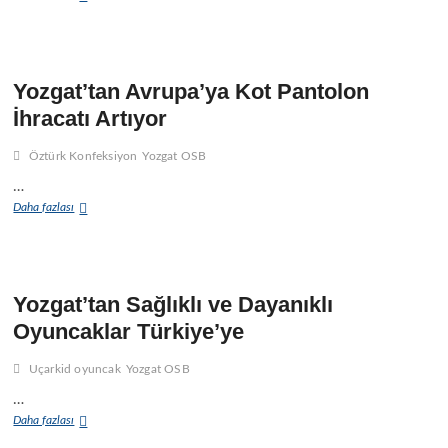
damlama
ı
sulama
ile
üretimde
yüzde
Yozgat’tan Avrupa’ya Kot Pantolon
100
İhracatı Artıyor
artış
Öztürk Konfeksiyon
Yozgat OSB
…
Yozgat’tan
Daha fazlası
Avrupa’ya
Kot
Pantolon
İhracatı
Artıyor
Yozgat’tan Sağlıklı ve Dayanıklı
Oyuncaklar Türkiye’ye
Uçarkid oyuncak
Yozgat OSB
…
Yozgat’tan
Daha fazlası
Sağlıklı