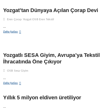
Yozgat’tan Dünyaya Açılan Çorap Devi
ı
r
Eren Çorap
Yozgat OSB Eren Tekstil
!
…
i
Yozgat’tan
Daha fazlası
Dünyaya
Açılan
Çorap
Devi
t
Yozgatlı SESA Giyim, Avrupa’ya Tekstil
ı
r
İhracatında Öne Çıkıyor
ı
OSB Sesa Giyim
f
ı
…
r
Yozgatlı
Daha fazlası
SESA
Giyim,
t
Avrupa’ya
Yıllık 5 milyon eldiven üretiliyor
l
Tekstil
İhracatında
…