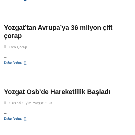
Moritanya’ya
dev
kazan
ihracatı
i
Yozgat’tan Avrupa’ya 36 milyon çift
çorap
Eren Çorap
i
…
Yozgat’tan
Daha fazlası
Avrupa’ya
r
36
milyon
çift
çorap
Yozgat Osb’de Hareketlilik Başladı
i
Garanti Giyim
Yozgat OSB
l
…
Yozgat
Daha fazlası
Osb’de
Hareketlilik
Başladı