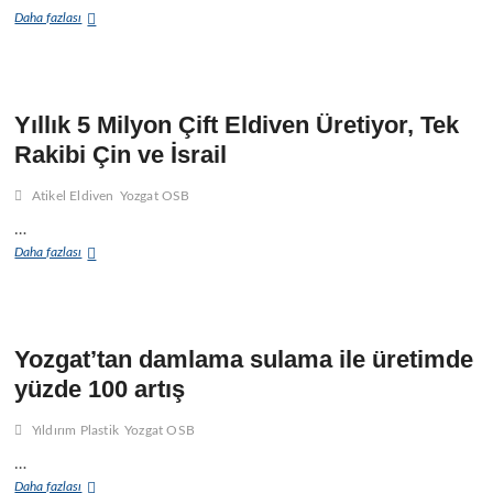
Öne
r
Yıllık
Daha fazlası
Çıkıyor
ı
5
milyon
ı
eldiven
üretiliyor
Yıllık 5 Milyon Çift Eldiven Üretiyor, Tek
Rakibi Çin ve İsrail
l
Atikel Eldiven
Yozgat OSB
…
Yıllık
Daha fazlası
5
Milyon
Çift
Eldiven
Üretiyor,
Yozgat’tan damlama sulama ile üretimde
ı
Tek
r
yüzde 100 artış
Rakibi
Çin
ı
ve
Yıldırım Plastik
Yozgat OSB
İsrail
…
ı
Yozgat’tan
Daha fazlası