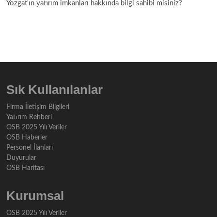
Yozgat'ın yatırım imkanları hakkında bilgi sahibi misiniz?
Sık Kullanılanlar
Firma İletişim Bilgileri
Yatırım Rehberi
OSB 2025 Yılı Veriler
OSB Haberler
Personel İlanları
Duyurular
OSB Haritası
Kurumsal
OSB 2025 Yılı Veriler