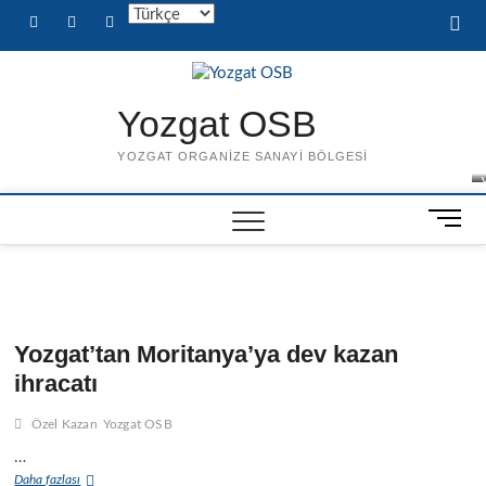
Skip
facebook
twitter
instagram
Diller
to
content
Yozgat OSB
YOZGAT ORGANIZE SANAYI BÖLGESI
M
e
n
u
t
,
B
u
Yozgat’tan Moritanya’ya dev kazan
t
t
ihracatı
t
ı
o
r
Özel Kazan
Yozgat OSB
n
ı
…
ı
Yozgat’tan
Daha fazlası