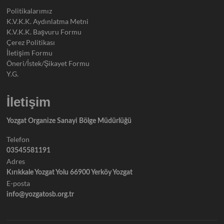
Politikalarımız
K.V.K.K. Aydınlatma Metni
K.V.K.K. Başvuru Formu
Çerez Politikası
İletişim Formu
Öneri/İstek/Şikayet Formu
Y.G.
İletişim
Yozgat Organize Sanayi Bölge Müdürlüğü
Telefon
03545581191
Adres
Kırıkkale Yozgat Yolu 66900 Yerköy Yozgat
E-posta
info@yozgatosb.org.tr