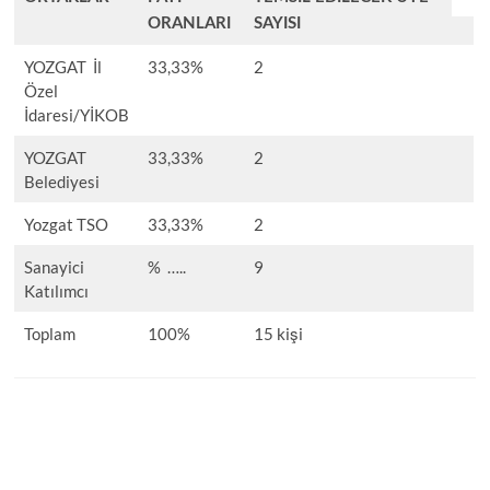
ORANLARI
SAYISI
YOZGAT İl
33,33%
2
Özel
İdaresi/YİKOB
YOZGAT
33,33%
2
Belediyesi
Yozgat TSO
33,33%
2
Sanayici
% …..
9
Katılımcı
Toplam
100%
15 kişi