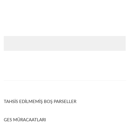
r
ı
ı
l
ı
r
TAHSİS EDİLMEMİŞ BOŞ PARSELLER
ı
GES MÜRACAATLARI
ı