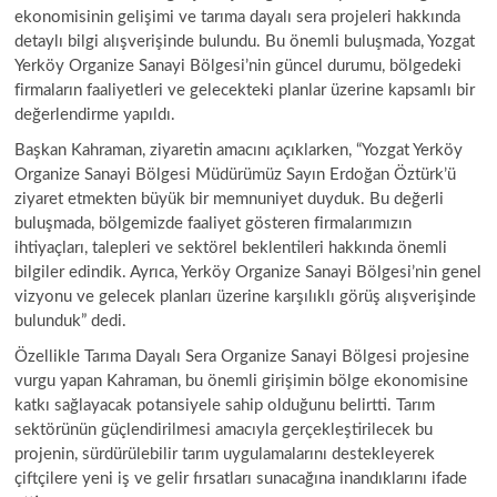
ekonomisinin gelişimi ve tarıma dayalı sera projeleri hakkında
detaylı bilgi alışverişinde bulundu. Bu önemli buluşmada, Yozgat
Yerköy Organize Sanayi Bölgesi’nin güncel durumu, bölgedeki
firmaların faaliyetleri ve gelecekteki planlar üzerine kapsamlı bir
i
değerlendirme yapıldı.
Başkan Kahraman, ziyaretin amacını açıklarken, “Yozgat Yerköy
Organize Sanayi Bölgesi Müdürümüz Sayın Erdoğan Öztürk’ü
i
ziyaret etmekten büyük bir memnuniyet duyduk. Bu değerli
buluşmada, bölgemizde faaliyet gösteren firmalarımızın
ihtiyaçları, talepleri ve sektörel beklentileri hakkında önemli
r
bilgiler edindik. Ayrıca, Yerköy Organize Sanayi Bölgesi’nin genel
vizyonu ve gelecek planları üzerine karşılıklı görüş alışverişinde
bulunduk” dedi.
i
Özellikle Tarıma Dayalı Sera Organize Sanayi Bölgesi projesine
vurgu yapan Kahraman, bu önemli girişimin bölge ekonomisine
l
katkı sağlayacak potansiyele sahip olduğunu belirtti. Tarım
sektörünün güçlendirilmesi amacıyla gerçekleştirilecek bu
projenin, sürdürülebilir tarım uygulamalarını destekleyerek
çiftçilere yeni iş ve gelir fırsatları sunacağına inandıklarını ifade