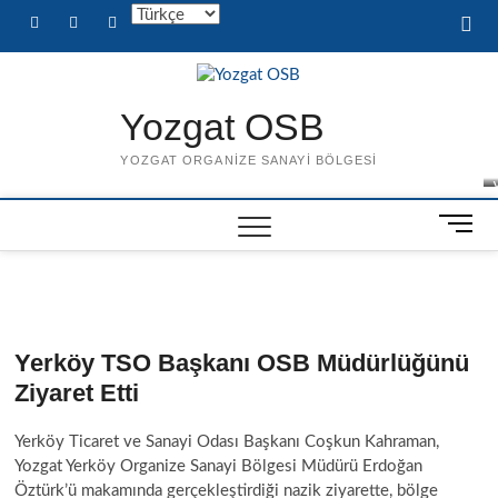
Skip
facebook
twitter
instagram
Diller
to
content
Yozgat OSB
YOZGAT ORGANIZE SANAYI BÖLGESI
M
e
n
u
t
,
B
u
Yerköy TSO Başkanı OSB Müdürlüğünü
t
t
Ziyaret Etti
t
ı
o
r
Yerköy Ticaret ve Sanayi Odası Başkanı Coşkun Kahraman,
n
ı
Yozgat Yerköy Organize Sanayi Bölgesi Müdürü Erdoğan
ı
Öztürk’ü makamında gerçekleştirdiği nazik ziyarette, bölge