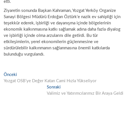
etti.
Ziyaretin sonunda Başkan Kahraman, Yozgat Yerköy Organize
ı
Sanayi Bölgesi Müdürü Erdoğan Öztürk’e nazik ev sahipliği için
r
teşekkür ederek, işbirliği ve dayanışma içinde bölgelerinin
!
ekonomik kalkınmasına katkı sağlamak adına daha fazla diyalog
ve işbirliği içinde olma arzularını dile getirdi. Bu tür
i
etkileşimlerin, yerel ekonomilerin güçlenmesine ve
sürdürülebilir kalkınmanın sağlanmasına önemli katkılarda
bulunduğu vurgulandı.
t
ı
r
Yazı
Önceki
ı
Önceki
Yazı
Yozgat OSB’ye Değer Katan Cami Hızla Yükseliyor
gezinmesi
f
Sonraki
Sonraki
ı
Yazı:
Valimiz ve Yatırımcılarımız Bir Araya Geldi
r
t
l