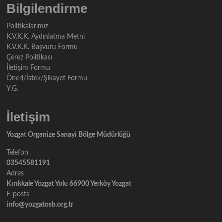
Bilgilendirme
Politikalarımız
K.V.K.K. Aydınlatma Metni
K.V.K.K. Başvuru Formu
Çerez Politikası
İletişim Formu
Öneri/İstek/Şikayet Formu
Y.G.
İletişim
Yozgat Organize Sanayi Bölge Müdürlüğü
Telefon
03545581191
Adres
Kırıkkale Yozgat Yolu 66900 Yerköy Yozgat
E-posta
info@yozgatosb.org.tr