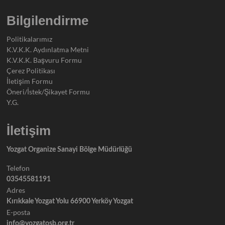
Bilgilendirme
Politikalarımız
K.V.K.K. Aydınlatma Metni
K.V.K.K. Başvuru Formu
Çerez Politikası
İletişim Formu
Öneri/İstek/Şikayet Formu
Y.G.
İletişim
Yozgat Organize Sanayi Bölge Müdürlüğü
Telefon
03545581191
Adres
Kırıkkale Yozgat Yolu 66900 Yerköy Yozgat
E-posta
info@yozgatosb.org.tr