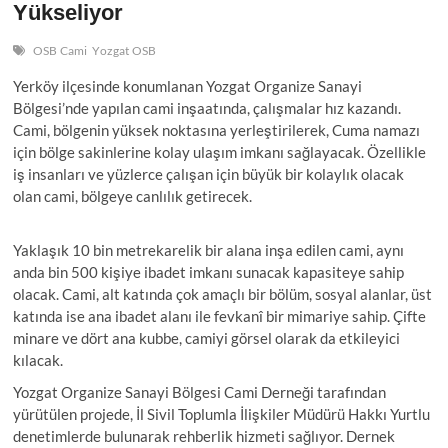
Yükseliyor
t
o
OSB Cami
Yozgat OSB
n
Yerköy ilçesinde konumlanan Yozgat Organize Sanayi
Bölgesi’nde yapılan cami inşaatında, çalışmalar hız kazandı.
Cami, bölgenin yüksek noktasına yerleştirilerek, Cuma namazı
için bölge sakinlerine kolay ulaşım imkanı sağlayacak. Özellikle
iş insanları ve yüzlerce çalışan için büyük bir kolaylık olacak
olan cami, bölgeye canlılık getirecek.
Yaklaşık 10 bin metrekarelik bir alana inşa edilen cami, aynı
anda bin 500 kişiye ibadet imkanı sunacak kapasiteye sahip
olacak. Cami, alt katında çok amaçlı bir bölüm, sosyal alanlar, üst
katında ise ana ibadet alanı ile fevkanî bir mimariye sahip. Çifte
minare ve dört ana kubbe, camiyi görsel olarak da etkileyici
kılacak.
Yozgat Organize Sanayi Bölgesi Cami Derneği tarafından
yürütülen projede, İl Sivil Toplumla İlişkiler Müdürü Hakkı Yurtlu
denetimlerde bulunarak rehberlik hizmeti sağlıyor. Dernek