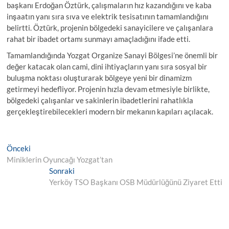
başkanı Erdoğan Öztürk, çalışmaların hız kazandığını ve kaba
inşaatın yanı sıra sıva ve elektrik tesisatının tamamlandığını
belirtti. Öztürk, projenin bölgedeki sanayicilere ve çalışanlara
rahat bir ibadet ortamı sunmayı amaçladığını ifade etti.
Tamamlandığında Yozgat Organize Sanayi Bölgesi’ne önemli bir
değer katacak olan cami, dini ihtiyaçların yanı sıra sosyal bir
buluşma noktası oluşturarak bölgeye yeni bir dinamizm
getirmeyi hedefliyor. Projenin hızla devam etmesiyle birlikte,
bölgedeki çalışanlar ve sakinlerin ibadetlerini rahatlıkla
gerçekleştirebilecekleri modern bir mekanın kapıları açılacak.
Yazı
Önceki
Önceki
Yazı
Miniklerin Oyuncağı Yozgat’tan
gezinmesi
Sonraki
Sonraki
Yazı:
Yerköy TSO Başkanı OSB Müdürlüğünü Ziyaret Etti